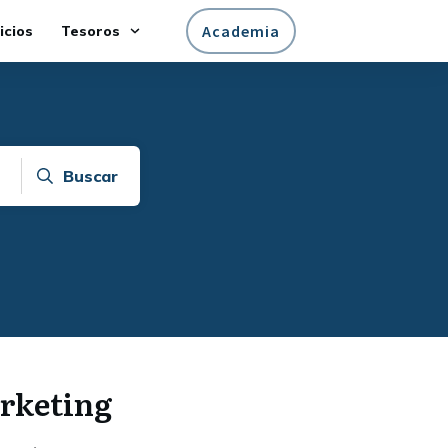
Academia
icios
Tesoros
Buscar
arketing