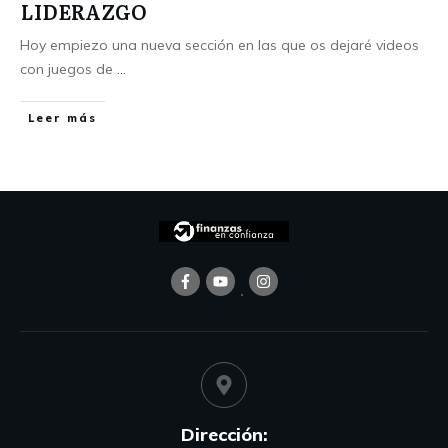
LIDERAZGO
Hoy empiezo una nueva sección en las que os dejaré videos
con juegos de
...
Leer más
Dirección: