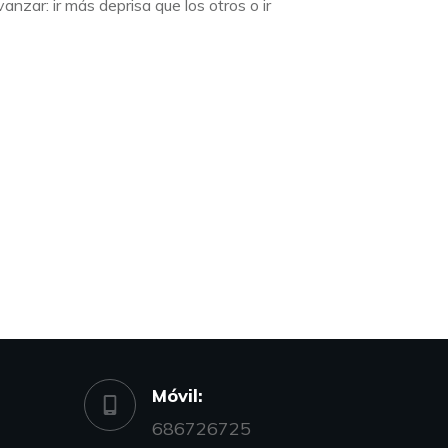
nzar: ir más deprisa que los otros o ir
Móvil:
686726725