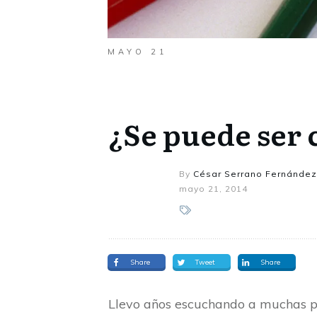
MAYO 21
¿Se puede ser 
By
César Serrano Fernández
mayo 21, 2014
Share
Tweet
Share
Llevo años escuchando a muchas per