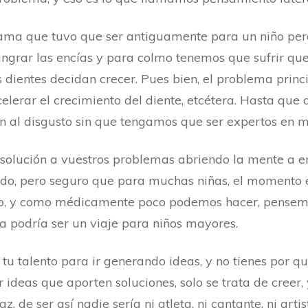
ama que tuvo que ser antiguamente para un niño perde
angrar las encías y para colmo tenemos que sufrir q
s dientes decidan crecer. Pues bien, el problema princ
celerar el crecimiento del diente, etcétera. Hasta que
n al disgusto sin que tengamos que ser expertos en m
 solución a vuestros problemas abriendo la mente a e
todo, pero seguro que para muchas niñas, el momento 
co, y como médicamente poco podemos hacer, pensemo
va podría ser un viaje para niños mayores.
r tu talento para ir generando ideas, y no tienes por q
 ideas que aporten soluciones, solo se trata de creer, 
z, de ser así nadie sería ni atleta, ni cantante, ni artis