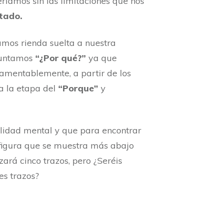
ríamos sin las limitaciones que nos
ntado.
damos rienda suelta a nuestra
eguntamos
“¿Por qué?”
ya que
Lamentablemente, a partir de los
a la etapa del
“Porque”
y
lidad mental y que para encontrar
a figura que se muestra más abajo
zará cinco trazos, pero ¿Seréis
es trazos?