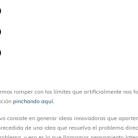
emos romper con los límites que artificialmente nos f
ución
pinchando aquí.
tivo consiste en generar ideas innovadoras que aporte
precedida de una idea que resuelva el problema direc
problema, y eso es lo que llamamos pensamiento latera